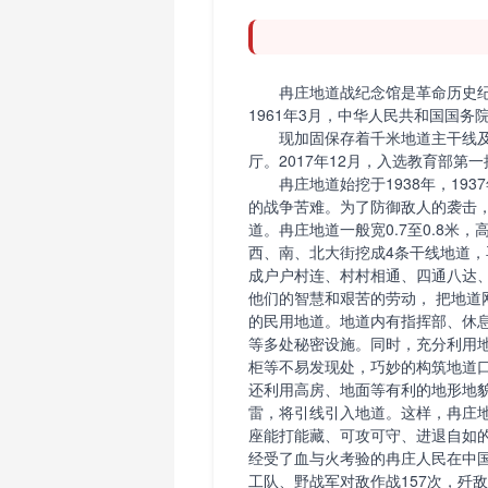
冉庄地道战纪念馆是革命历史纪念
1961年3月，中华人民共和国国
现加固保存着千米地道主干线及部分
厅。2017年12月，入选教育部
冉庄地道始挖于1938年，193
的战争苦难。为了防御敌人的袭击
道。冉庄地道一般宽0.7至0.8米
西、南、北大街挖成4条干线地道，
成户户村连、村村相通、四通八达、
他们的智慧和艰苦的劳动， 把地
的民用地道。地道内有指挥部、休
等多处秘密设施。同时，充分利用
柜等不易发现处，巧妙的构筑地道
还利用高房、地面等有利的地形地
雷，将引线引入地道。这样，冉庄
座能打能藏、可攻可守、进退自如
经受了血与火考验的冉庄人民在中
工队、野战军对敌作战157次，歼敌