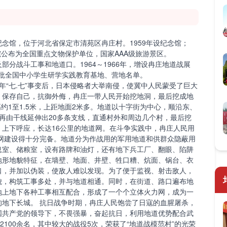
馆，位于河北省保定市清苑区冉庄村。1959年设纪念馆；
务院公布为全国重点文物保护单位，国家AAA级旅游景区。
战斗工事和地道口。1964～1966年，增设冉庄地道战展
第一批全国中小学生研学实践教育基地、营地名单。
7年“七.七”事变后，日本侵略者大举南侵，使冀中人民蒙受了巨大
，保存自己，抗御外侮，冉庄一带人民开始挖地洞，最后挖成地
，高约1至1.5米，上距地面2米多。地道以十字街为中心，顺沿东、
再由干线延伸出20多条支线，直通村外和周边几个村，最后挖
上下呼应，长达16公里的地道网。在斗争实践中，冉庄人民用
道网建设得十分完备。地道分为作战用的军用地道和供群众隐蔽用
息室、储粮室，设有路牌和油灯，还有地下兵工厂、翻眼、陷阱
地形地貌特征，在墙壁、地面、井壁、牲口糟、炕面、锅台、衣
口，并加以伪装，使敌人难以发现。为了便于监视、射击敌人，
貌，构筑工事多处，并与地道相通。同时，在街道、路口遍布地
地上地下各种工事相互配合，形成了一个个立体火力网，成为一
的地下长城。 抗日战争时期，冉庄人民饱尝了日寇的血腥屠杀，
国共产党的领导下，不畏强暴，奋起抗日，利用地道优势配合武
2100余名，其中较大的战役5次，荣获了“地道战模范村”的光荣