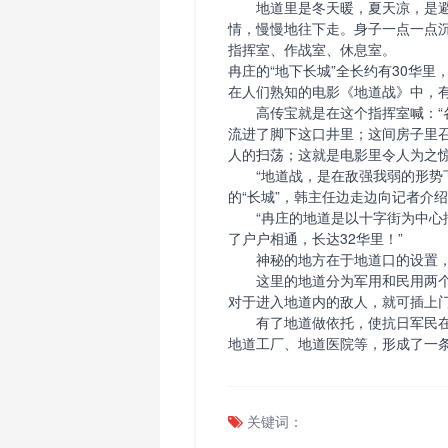
地道里是冬天暖，夏天凉，是避
情，慢慢地往下走。身子一点一点
指挥室、作战室、休息室。
冉庄的“地下长城”全长约有30华
在人们熟知的电影《地道战》中，
高传宝就是在这个指挥室喊：“各
流进了脚下这口井里；这间房子里
人的扫荡；这就是电影里令人为之
“地道战，是在敌强我弱的形势下
的“长城”，韩主任边走边向记者介
“冉庄的地道是以十字街为中心挖成
了户户相通，长达32华里！”
神秘的地方在于地道口的设置，
这里的地道分为军用和民用两个
对于进入地道内的敌人，就可插上门
有了地道做依托，使抗日军民在
地道工厂、地道医院等，形成了一
关键词：