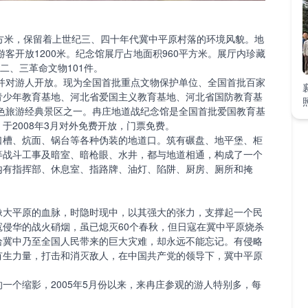
米，保留着上世纪三、四十年代冀中平原村落的环境风貌。地
游客开放1200米。纪念馆展厅占地面积960平方米。展厅内珍藏
二、三革命文物101件。
并对游人开放。现为全国首批重点文物保护单位、全国首批百家
青少年教育基地、河北省爱国主义教育基地、河北省国防教育基
红色旅游经典景区之一。冉庄地道战纪念馆是全国首批爱国教育基
于2008年3月对外免费开放，门票免费。
槽、炕面、锅台等各种伪装的地道口。筑有碾盘、地平堡、柜
等战斗工事及暗室、暗枪眼、水井，都与地道相通，构成了一个
内有指挥部、休息室、指路牌、油灯、陷阱、厨房、厕所和掩
大平原的血脉，时隐时现中，以其强大的张力，支撑起一个民
侵华的战火硝烟，虽已熄灭60个春秋，但日寇在冀中平原烧杀
给冀中乃至全国人民带来的巨大灾难，却永远不能忘记。有侵略
有生力量，打击和消灭敌人，在中国共产党的领导下，冀中平原
个缩影，2005年5月份以来，来冉庄参观的游人特别多，每