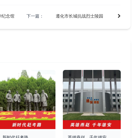
华纪念馆
下一篇：
遵化市长城抗战烈士陵园
新时代赶考路
英雄燕赵，千年雄安