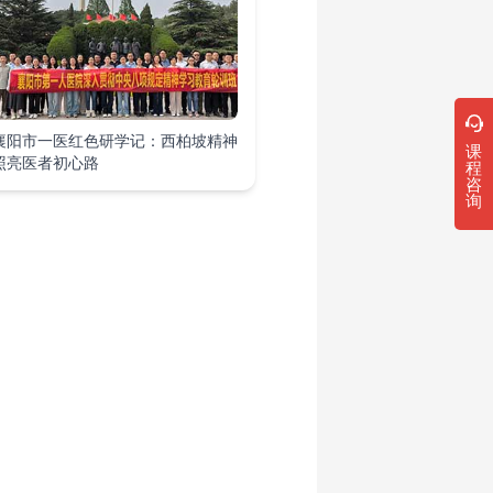
襄阳市一医红色研学记：西柏坡精神
课
照亮医者初心路
程
咨
询