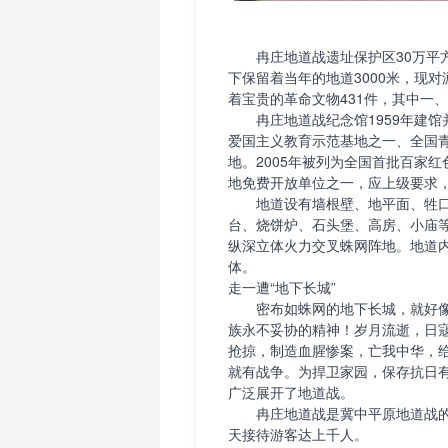
冉庄地道战遗址保护区30万平方
下保留着当年的地道3000米，现对
着宝贵的革命文物431件，其中一、
冉庄地道战纪念馆1959年建馆
爱国主义教育示范基地之一、全国
地。2005年被列为全国首批百家
地免费开放单位之一，应上级要求，
地道设有墙根壁、地平面、牲口
台、烧饼炉、石头堡、高房、小庙
纵深立体火力交叉蛛网阵地。地道
体。
走一遭“地下长城”
密布如蛛网的地下长城，就好像
族永不妥协的精神！岁月流逝，日寇
抢掠，制造血腥惨案，亡我中华，
就有战争。为捍卫家园，保存抗日
广泛展开了地道战。
冉庄地道战是冀中平原地道战的一
天接待游客达上千人。