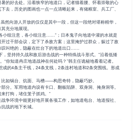
暑的好去处。沿着狭窄的地道口，记者猫着腰、怀着崇敬的心
沉下去，历史的图画也一点一点清晰起来，有储粮室、兵工厂、
里，虽然向游人开放的仅仅是其中一段，但这一段绝对堪称精华，
有其充分地展现。
小组注意，各小组注意……”；日本鬼子向地道中灌的水就是
召开过干部会议，定下了杀敌方案；这里掩护过群众，躲过了敌
惊叹叫绝的，隐蔽在灶台下的地道出口……
，坚持持久战和敌后游击战的一种特殊战斗形式。”沿着低矮
绍。“你知道冉庄地道战神在何处吗？”韩主任诡秘地看着记者。
的4条主干线，24条支线，2条连村地道和2条突围线。形成
比如锅台、炕面、马槽——构思奇特，隐蔽巧妙。
部分。军用地道内设有卡口、翻板陷阱、双身洞、掩身洞等。
来打狗，堵住笼子抓鸡。”
战争环境中能更好地开展各项工作，如地道电台、地道报社、
条抗战的地下长城。