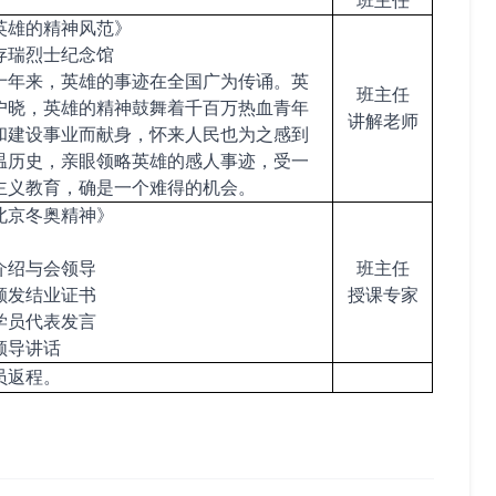
班主任
英雄的精神风范》
存瑞烈士纪念馆
十年来，英雄的事迹在全国广为传诵。英
班主任
户晓，英雄的精神鼓舞着千百万热血青年
讲解老师
和建设事业而献身，怀来人民也为之感到
温历史，亲眼领略英雄的感人事迹，受一
主义教育，确是一个难得的机会。
北京冬奥精神》
介绍与会领导
班主任
颁发结业证书
授课专家
学员代表发言
领导讲话
员返程。