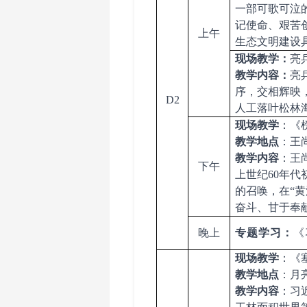
一部可歌可泣
记使命、艰苦
上午
生态文明建设
现场教学：
亮
教学内容：
亮
序，交相辉映
D2
人工落叶松林
现场教学
：
《
教学
地点
：
王
教学内容
：王
下午
上世纪
60年
的召唤，在“
奋斗、甘于奉
晚上
专题学习：
《
现场教学
：
《
教学
地点
：
月
教学内容
：习