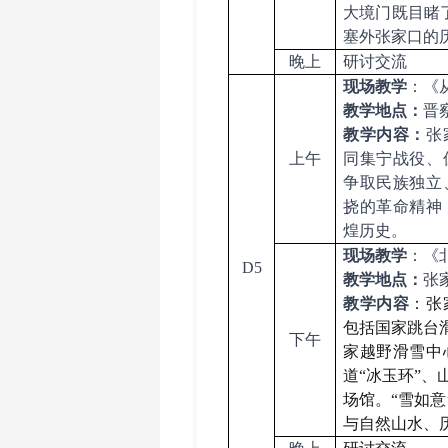
大境门既目睹
塞外张家口的
晚上
研讨交流
现场教学
：
《
教学地点：
晋
教学内容：
张
上午
同集宁战役、
争取民族独立
挠的革命精神
煌历史。
现场教学
：
《
D5
教学
地点：
张
教学内容
：张
包括国家跳台
下午
家越野滑雪中
道“冰玉环”
场馆。“雪如意
与自然山水、