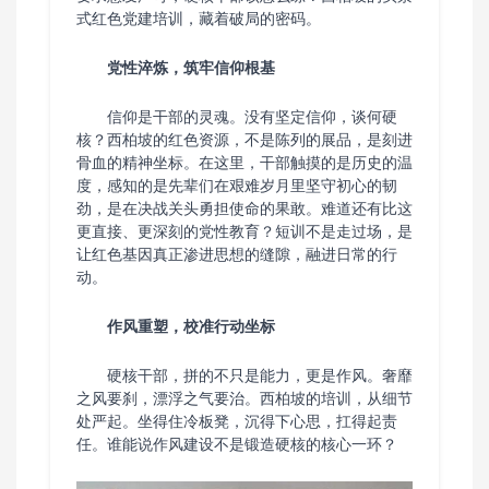
式红色党建培训，藏着破局的密码。
党性淬炼，筑牢信仰根基
信仰是干部的灵魂。没有坚定信仰，谈何硬
核？西柏坡的红色资源，不是陈列的展品，是刻进
骨血的精神坐标。在这里，干部触摸的是历史的温
度，感知的是先辈们在艰难岁月里坚守初心的韧
劲，是在决战关头勇担使命的果敢。难道还有比这
更直接、更深刻的党性教育？短训不是走过场，是
让红色基因真正渗进思想的缝隙，融进日常的行
动。
作风重塑，校准行动坐标
硬核干部，拼的不只是能力，更是作风。奢靡
之风要刹，漂浮之气要治。西柏坡的培训，从细节
处严起。坐得住冷板凳，沉得下心思，扛得起责
任。谁能说作风建设不是锻造硬核的核心一环？